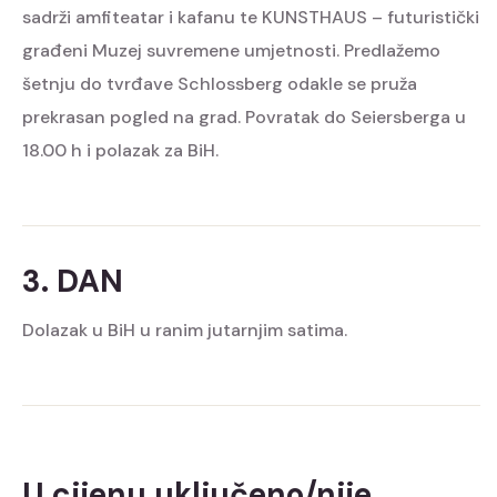
sadrži amfiteatar i kafanu te KUNSTHAUS – futuristički
građeni Muzej suvremene umjetnosti. Predlažemo
šetnju do tvrđave Schlossberg odakle se pruža
prekrasan pogled na grad. Povratak do Seiersberga u
18.00 h i polazak za BiH.
3. DAN
Dolazak u BiH u ranim jutarnjim satima.
U cijenu uključeno/nije