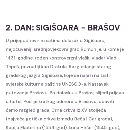
2. DAN: SIGIŠOARA - BRAŠOV
U prijepodnevnim satima dolazak u Sigišoaru,
najočuvaniji srednjovjekovni grad Rumunije, u kome je
1431. godine, rođen kontroverzni vlaški vladar Vlad
Tepeš, poznatiji kao Drakula. Razgledanje starog
gradskog jezgra Sigišoare, koje se nalazi na Listi
svjetske kulturne baštine UNESCO-a. Nastavak
putovanja Brašovu. Po dolasku u Brašov, slijedi prijava
u hotel. Poslije kratkog odmora u Brašovu, obaviti
ćemo razgled grada: Crna crkva iz XV stoljeća
(najveća gotička crkva između Beča i Carigrada),
Kapija Ekaterina (1559. god), kuća Hiršer (1545. god),