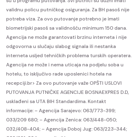
su u programu putovanja.
Svi putnici su dužni imati
validnu policu putničkog osiguranja.
Za BH pasoš nije
potreba viza. Za ovo putovanje potrebno je imati
biometrijski pasoš sa validnošću minimum 150 dana.
Agencija ne može garantovati brzinu interneta i nije
odgovorna u slučaju slabog signala ili nestanka
interneta usljed tehničkih problema turskih operatera.
Agencija ne može i nema uticaja na podjelu soba u
hotelu, to isključivo rade uposlenici hotela na
recepciji.br>
Za ovo putovanje važe OPŠTI USLOVI
PUTOVANJA PUTNIČKE AGENCIJE BOSNAEXPRES D.D,
usklađeni sa UTA BIH Standardima.
Kontakt
informacije:
– Agencija Sarajevo: 063/773-399;
033/209 680;
– Agencija Zenica: 063/448-050;
032/408-404;
– Agencija Doboj Jug: 063/223-344;