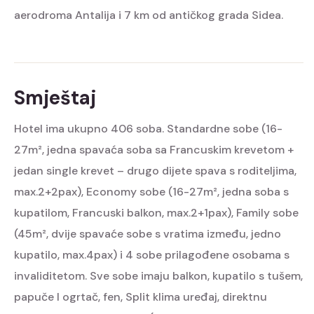
aerodroma Antalija i 7 km od antičkog grada Sidea.
Smještaj
Hotel ima ukupno 406 soba. Standardne sobe (16-
27m², jedna spavaća soba sa Francuskim krevetom +
jedan single krevet – drugo dijete spava s roditeljima,
max.2+2pax), Economy sobe (16-27m², jedna soba s
kupatilom, Francuski balkon, max.2+1pax), Family sobe
(45m², dvije spavaće sobe s vratima između, jedno
kupatilo, max.4pax) i 4 sobe prilagođene osobama s
invaliditetom.
Sve sobe imaju balkon, kupatilo s tušem,
papuče I ogrtač, fen, Split klima uređaj, direktnu