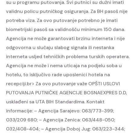
su u programu putovanja.
Svi putnici su dužni imati
validnu policu putničkog osiguranja.
Za BH pasoš nije
potreba viza. Za ovo putovanje potrebno je imati
biometrijski pasoš sa validnošću minimum 150 dana.
Agencija ne može garantovati brzinu interneta i nije
odgovorna u slučaju slabog signala ili nestanka
interneta usljed tehničkih problema turskih operatera.
Agencija ne može i nema uticaja na podjelu soba u
hotelu, to isključivo rade uposlenici hotela na
recepciji.br>
Za ovo putovanje važe OPŠTI USLOVI
PUTOVANJA PUTNIČKE AGENCIJE BOSNAEXPRES D.D,
usklađeni sa UTA BIH Standardima.
Kontakt
informacije:
– Agencija Sarajevo: 063/773-399;
033/209 680;
– Agencija Zenica: 063/448-050;
032/408-404;
– Agencija Doboj Jug: 063/223-344;