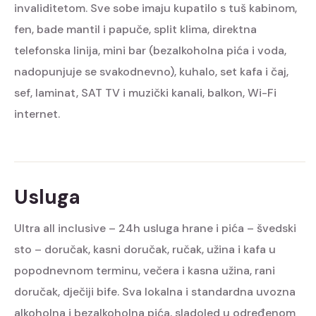
invaliditetom. Sve sobe imaju kupatilo s tuš kabinom,
fen, bade mantil i papuče, split klima, direktna
telefonska linija, mini bar (bezalkoholna pića i voda,
nadopunjuje se svakodnevno), kuhalo, set kafa i čaj,
sef, laminat, SAT TV i muzički kanali, balkon, Wi-Fi
internet.
Usluga
Ultra all inclusive – 24h usluga hrane i pića – švedski
sto – doručak, kasni doručak, ručak, užina i kafa u
popodnevnom terminu, večera i kasna užina, rani
doručak, dječiji bife. Sva lokalna i standardna uvozna
alkoholna i bezalkoholna pića, sladoled u određenom