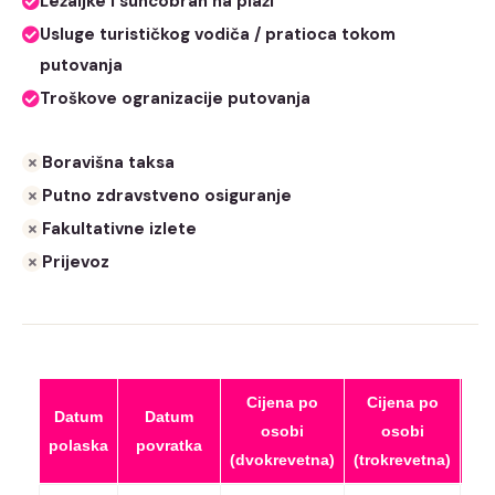
Ležaljke i suncobran na plaži
Usluge turističkog vodiča / pratioca tokom
putovanja
Troškove ogranizacije putovanja
Boravišna taksa
Putno zdravstveno osiguranje
Fakultativne izlete
Prijevoz
Cijena po
Cijena po
Datum
Datum
Ci
osobi
osobi
polaska
povratka
(če
(dvokrevetna)
(trokrevetna)