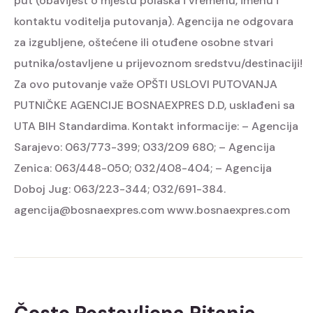
put (obavijest o mjestu polaska i vremenu, imenu i
kontaktu voditelja putovanja). Agencija ne odgovara
za izgubljene, oštećene ili otuđene osobne stvari
putnika/ostavljene u prijevoznom sredstvu/destinaciji!
Za ovo putovanje važe OPŠTI USLOVI PUTOVANJA
PUTNIČKE AGENCIJE BOSNAEXPRES D.D, usklađeni sa
UTA BIH Standardima.
Kontakt informacije:
– Agencija
Sarajevo: 063/773-399; 033/209 680;
– Agencija
Zenica: 063/448-050; 032/408-404;
– Agencija
Doboj Jug: 063/223-344; 032/691-384.
agencija@bosnaexpres.com
www.bosnaexpres.com