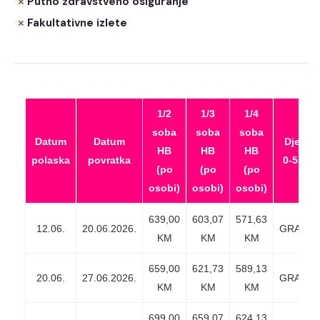
Putno zdravstveno osiguranje
Fakultativne izlete
1/2
1/3
1/4
soba
soba
soba
Datum
Datum
Djeca
HB
HB
HB
polaska
povratka
0-5.99
(po
(po
(po
osobi)
osobi)
osobi)
Datum
Datum
1/2
1/3
1/4
Djeca
639,00
603,07
571,63
12.06.
20.06.2026.
GRATIS
polaska
povratka
soba
soba
soba
0-5.99
KM
KM
KM
HB
HB
HB
659,00
(po
621,73
(po
589,13
(po
20.06.
27.06.2026.
GRATIS
osobi)
KM
osobi)
KM
osobi)
KM
699,00
659,07
624,13